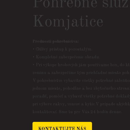
Pohrebné slu
Komjatice
Prednosti pohrebníctva:
• Citlivý prístup k pozostalým.
• Kompletné zabezpečenie obradu.
• Pri výkope hrobových jám používame box, do 
zeminu a zabezpečíme tým priehľadné miesto poh
V pohrebníctve vybavíte všetky potrebné záležito
jednom mieste, pohodlne a bez zbytočného stresu.
poradiť, pomôcť a vybaviť všetky potrebné dokla
pri výbere rakvy, vencov a kytíc.V prípade akých
kontaktovať. Sme tu pre Vás 24 hodín denne.
KONTAKTUJTE NÁS