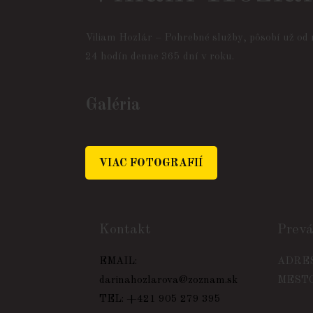
Viliam Hozlár – Pohrebné služby, pôsobí už od r
24 hodín denne 365 dní v roku.
Galéria
VIAC FOTOGRAFIÍ
Kontakt
Prev
EMAIL:
ADRES
darinahozlarova@zoznam.sk
MESTO:
TEL: +421 905 279 395