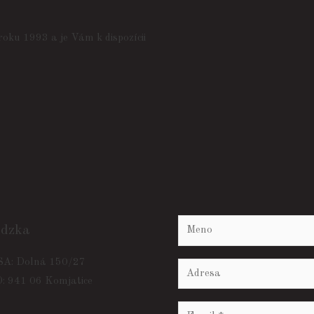
oku 1993 a je Vám k dispozícii
ádzka
A: Dolná 150/27
 941 06 Komjatice