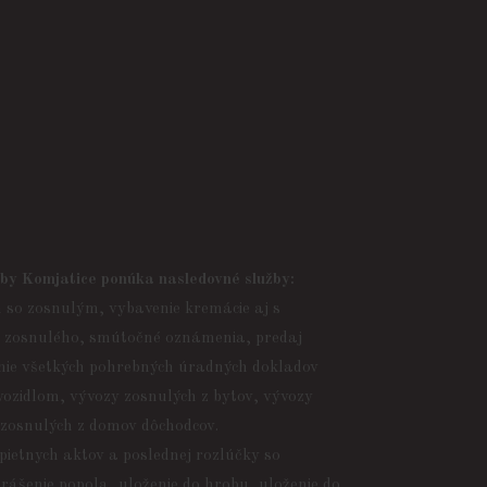
žby Komjatice ponúka nasledovné služby:
h so zosnulým, vybavenie kremácie aj s
a zosnulého, smútočné oznámenia, predaj
enie všetkých pohrebných úradných dokladov
ozidlom, vývozy zosnulých z bytov, vývozy
 zosnulých z domov dôchodcov.
ietnych aktov a poslednej rozlúčky so
rášenie popola, uloženie do hrobu, uloženie do