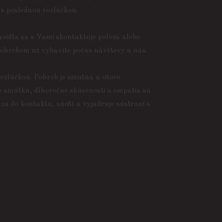
 s poslednou rozlúčkou.
vidla sa s Vami skontaktuje polícia alebo
 s pohrebom už vybavíte počas návštevy u nás.
ozlúčkou. Pohreb je smutná a citovo
ie smútku, dlhoročné skúsenosti a empatia sú
a do kontaktu, súcití a vyjadruje sústrasť s