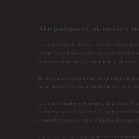
Ako postupovať, ak niekto v r
Ak nastalo úmrtie doma, zavolajte lekára, ktor
Potom by ste mali kontaktovať pohrebnú službu, 
zosnulého oblečenie, v ktorom bude pochovaný. A
Zosnulý musí zostať na mieste úmrtia najmenej 
Najneskôr do 8 hodín od úmrtia je potrebné zos
Ak nastalo
úmrtie v nemocnici
, skontaktuje Vá
zosnulý prevezený. Vtedy stačí ísť do pohrebníct
občiansky preukaz a list o obhliadke. Zabezpečí
V prípade, že Váš blízky
zomrel za neznámych o