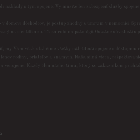
dí náklady s tým spojené. Vy musíte len zabezpečiť služby spojené
 v domove dôchodcov, je postup zhodný s úmrtím v nemocnici. Spra
vaný na identifikáciu. Tá sa robí na patológii. Ostatné súvislosti
iť, my Vám však uľahčíme všetky náležitosti spojené s dôstojnou r
členov rodiny, priateľov a známych. Naša silná viera, rešpektovan
 sa venujeme. Každý člen nášho tímu, ktorý so zákazníkom prichádz
r