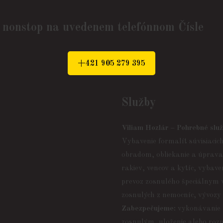
 nonstop na uvedenem telefónnom Čísle
+421 905 279 395
Služby
Viliam Hozlár – Pohrebné slu
Vybavenie formalít súvisiacic
obradom, obliekanie a úprav
rakiev, vencov a kytíc, vybav
prevoz zosnulého špeciálnym v
zosnulých z nemocníc, vývozy
Zabezpečujeme:
vykonávanie p
zosnulým, uloženie alebo rozp