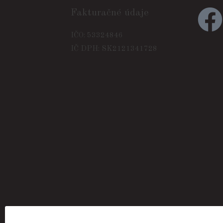
Fakturačné údaje
IČO: 53324846
IČ DPH: SK2121341728