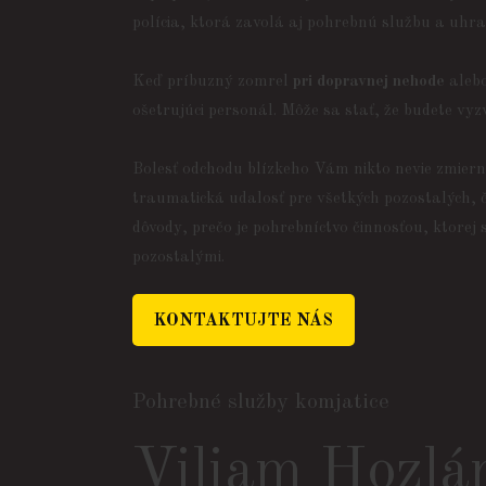
polícia, ktorá zavolá aj pohrebnú službu a uhra
Keď príbuzný zomrel
pri dopravnej nehode
alebo
ošetrujúci personál. Môže sa stať, že budete vyz
Bolesť odchodu blízkeho Vám nikto nevie zmiern
traumatická udalosť pre všetkých pozostalých, 
dôvody, prečo je pohrebníctvo činnosťou, ktorej
pozostalými.
KONTAKTUJTE NÁS
Pohrebné služby komjatice
Viliam Hozlá