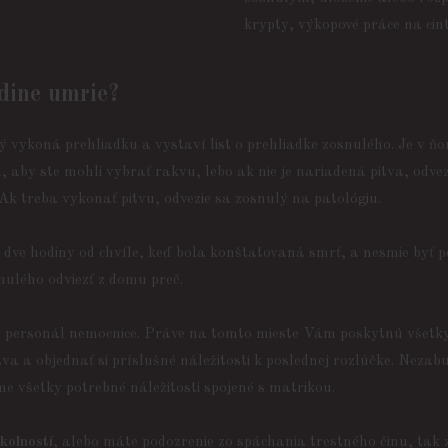
krypty, výkopové práce na cin
odine umrie?
ý vykoná prehliadku a vystaví list o prehliadke zosnulého. Je v
aby ste mohli vybrať rakvu, lebo ak nie je nariadená pitva, odvezi
k treba vykonať pitvu, odvezie sa zosnulý na patológiu.
dve hodiny od chvíle, keď bola konštatovaná smrť, a nesmie byť 
nulého odviezť z domu preč.
s personál nemocnice. Práve na tomto mieste Vám poskytnú všetky 
va a objednať si príslušné náležitosti k poslednej rozlúčke. Nezab
me všetky potrebné náležitosti spojené s matrikou.
kolností
, alebo máte podozrenie zo spáchania trestného činu, tak z