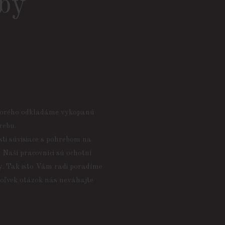
žby
ktorého odkladáme vykopanú
rebu.
sti súvisiace s pohrebom na
 Naši pracovníci sú ochotní
dy. Tak isto Vám radi poradíme
koľvek otázok nás neváhajte