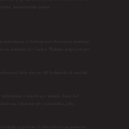
toríne, kamenárske práce.
 ňom informácia o ďalšom navrhovanom postupe.
e sa zosnulý už v rakve. Takisto pripravte pre
pochovaný skôr ako po 48 hodinách od úmrtia.
informácie o úmrtí aj o mieste, kam bol
udnite na oblečenie pre zosnulého, jeho
avolajte aj políciu. O jeho prevoz sa postará